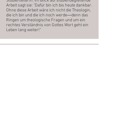
Studienleiterin. Im Blick auf studienbegleitende
Arbeit sagt sie: "Dafür bin ich bis heute dankbar.
Ohne diese Arbeit wäre ich nicht die Theologin,
die ich bin und die ich noch werde―denn das
Ringen um theologische Fragen und um ein
rechtes Verständnis von Gottes Wort geht ein
Leben lang weiter!"
Pfr. Johannes Reinhardt
Johannes Reinhardt ist Pfarrer in Seebach bei
Eisenach: "Das Wichtigste in meinem Dienst
basiert auf dem Vertrauen in die
Zuverlässigkeit der Bibel, das wesentlich
unterstützt wurde durch die von der