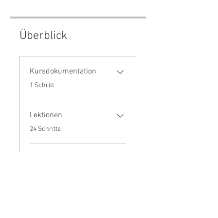
Überblick
Kursdokumentation
.
1 Schritt
Lektionen
.
24 Schritte
Mehr laden
Preis